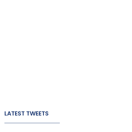
a
e
f
r
Y
o
u
e
b
s
t
LATEST TWEETS