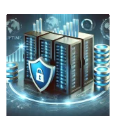
h
y
1
0
0
U
p
i
e
i
I
p